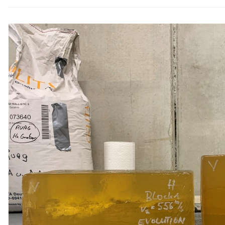
KOOPERA
ZWISCHE
HTL
FERLACH
UND
MITTELS