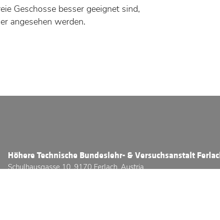
freie Geschosse besser geeignet sind,
cher angesehen werden.
Höhere Technische Bundeslehr- & Versuchsanstalt Ferla
Schulhausgasse 10, 9170 Ferlach, Austria
Telefon:
+43 (0) 4227 / 2331 - 3800
E-Mail:
office@htl-ferlach.at