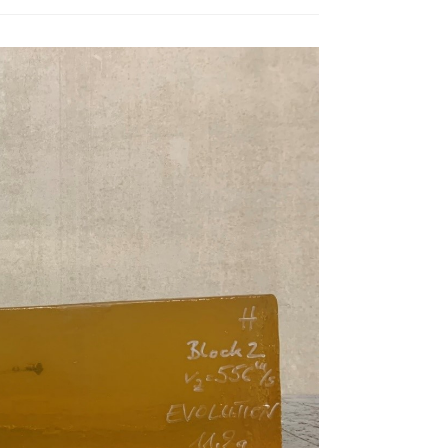
BESUCH
DES
TION
KINDER
N
KUNTER
CHULEN