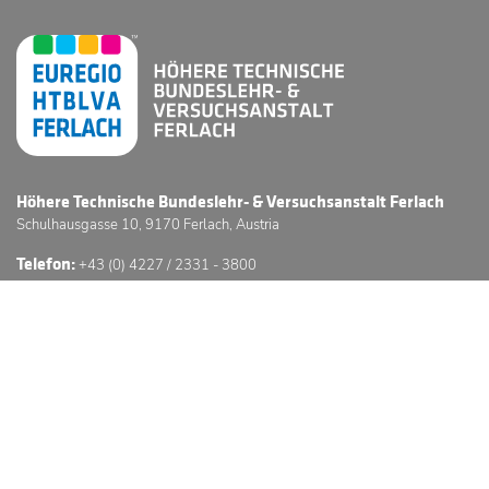
Höhere Technische Bundeslehr- & Versuchsanstalt Ferlach
Schulhausgasse 10, 9170 Ferlach, Austria
Telefon:
+43 (0) 4227 / 2331 - 3800
E-Mail:
office@htl-ferlach.at
Schwerpunkte
Anmeldung
Stundenpläne
Sprechstunden
3D Schulführung