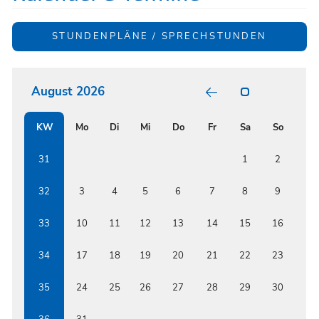
STUNDENPLÄNE / SPRECHSTUNDEN
August 2026
POSITIV
GARTEN
RELATI
KW
Mo
Di
Mi
Do
Fr
Sa
So
BUNT
FORMS
BETWE
ISSF
31
1
2
AND
RENOW
AUSTRI
32
3
4
5
6
7
8
9
EDUCAT
INSTIT
33
10
11
12
13
14
15
16
34
17
18
19
20
21
22
23
35
24
25
26
27
28
29
30