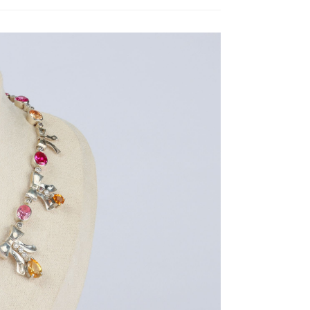
BESUCH
DES
TION
KINDER
N
KUNTER
CHULEN