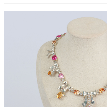
KOOPERA
ZWISCHE
HTL
FERLACH
UND
MITTELS