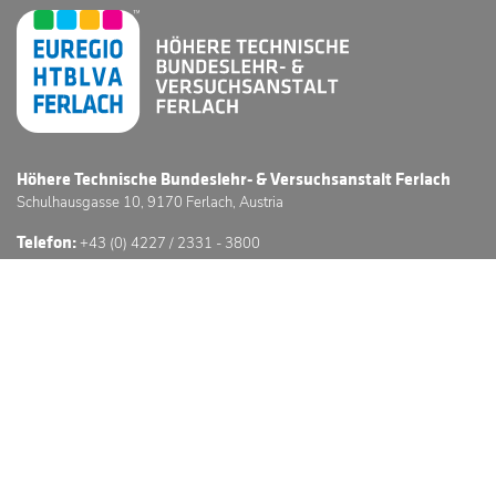
Höhere Technische Bundeslehr- & Versuchsanstalt Ferlach
Schulhausgasse 10, 9170 Ferlach, Austria
Telefon:
+43 (0) 4227 / 2331 - 3800
E-Mail:
office@htl-ferlach.at
Schwerpunkte
Anmeldung
Stundenpläne
Sprechstunden
3D Schulführung