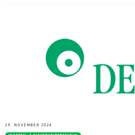
KOOPERA
ZWISCHE
HTL
FERLACH
UND
MITTELS
29. NOVEMBER 2024