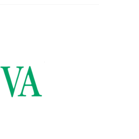
BESUCH
DES
TION
KINDER
N
KUNTER
CHULEN