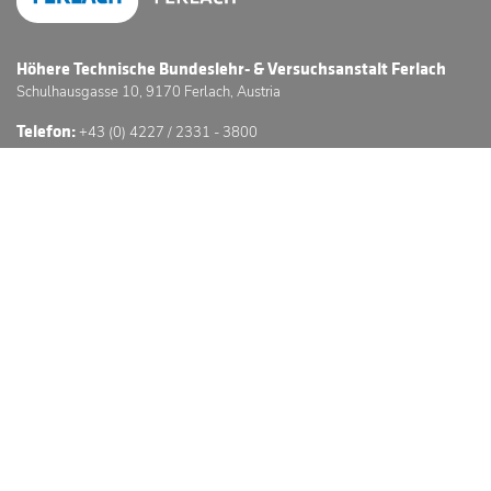
Höhere Technische Bundeslehr- & Versuchsanstalt Ferlach
Schulhausgasse 10, 9170 Ferlach, Austria
Telefon:
+43 (0) 4227 / 2331 - 3800
E-Mail:
office@htl-ferlach.at
Schwerpunkte
Anmeldung
Stundenpläne
Sprechstunden
3D Schulführung
© Höhere Technische Bundeslehr- & Versuchsanstalt Ferlach
Website © by GC -
GÖSSERINGER.
Impressum
Datenschutzerklärung