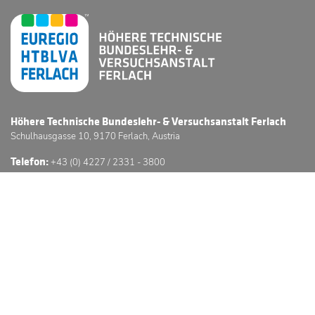
Höhere Technische Bundeslehr- & Versuchsanstalt Ferlach
Schulhausgasse 10, 9170 Ferlach, Austria
Telefon:
+43 (0) 4227 / 2331 - 3800
E-Mail:
office@htl-ferlach.at
Schwerpunkte
Anmeldung
Stundenpläne
Sprechstunden
3D Schulführung