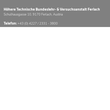
Höhere Technische Bundeslehr- & Versuchsanstalt Ferlach
Schulhausgasse 10, 9170 Ferlach, Austria
Telefon:
+43 (0) 4227 / 2331 - 3800
E-Mail:
office@htl-ferlach.at
Schwerpunkte
Anmeldung
Stundenpläne
Sprechstunden
3D Schulführung
© Höhere Technische Bundeslehr- & Versuchsanstalt Ferlach
Website © by GC -
GÖSSERINGER.
Impressum
Datenschutzerklärung