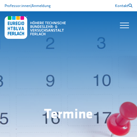
Professor:innen
|
Anmeldung
Kontakt
Termine