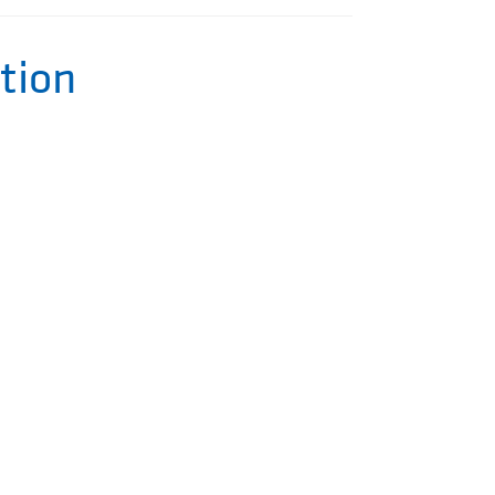
tion
BESUCH
DES
TION
KINDER
N
KUNTER
CHULEN