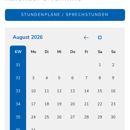
STUNDENPLÄNE / SPRECHSTUNDEN
August 2026
POSITIV
GARTEN
RELATI
KW
Mo
Di
Mi
Do
Fr
Sa
So
BUNT
FORMS
BETWE
ISSF
31
1
2
AND
RENOW
AUSTRI
32
3
4
5
6
7
8
9
EDUCAT
INSTIT
33
10
11
12
13
14
15
16
34
17
18
19
20
21
22
23
35
24
25
26
27
28
29
30