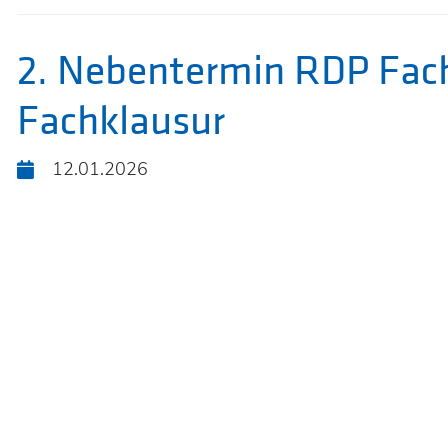
2. Nebentermin RDP Fac
Fachklausur
KOOPERA
12.01.2026
ZWISCHE
HTL
FERLACH
UND
MITTELS