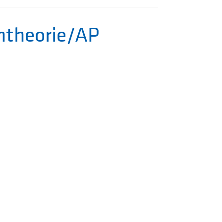
htheorie/AP
BESUCH
DES
TION
KINDER
N
KUNTER
CHULEN