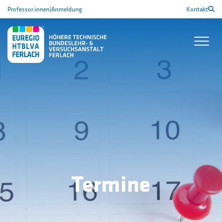
Professor:innen
|
Anmeldung
Kontakt
Termine