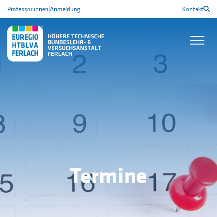
Professor:innen
|
Anmeldung
Kontakt
Termine