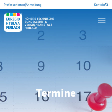
Professor:innen
|
Anmeldung
Kontakt
Termine