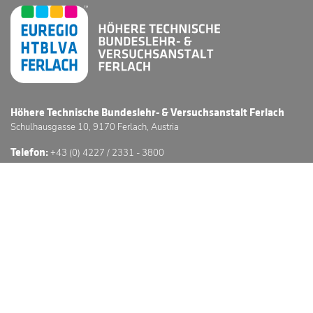
Höhere Technische Bundeslehr- & Versuchsanstalt Ferlach
Schulhausgasse 10, 9170 Ferlach, Austria
Telefon:
+43 (0) 4227 / 2331 - 3800
E-Mail:
office@htl-ferlach.at
Schwerpunkte
Anmeldung
Stundenpläne
Sprechstunden
3D Schulführung