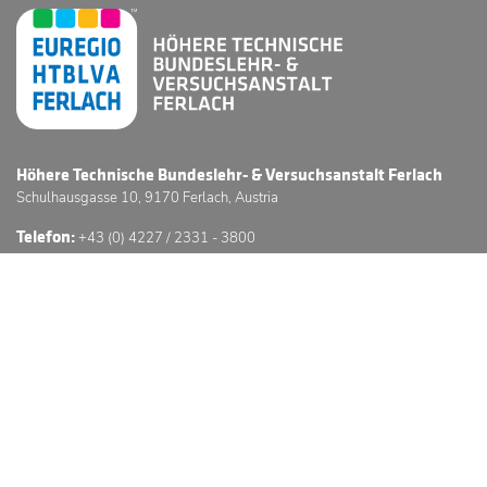
Höhere Technische Bundeslehr- & Versuchsanstalt Ferlach
Schulhausgasse 10, 9170 Ferlach, Austria
Telefon:
+43 (0) 4227 / 2331 - 3800
E-Mail:
office@htl-ferlach.at
Schwerpunkte
Anmeldung
Stundenpläne
Sprechstunden
3D Schulführung