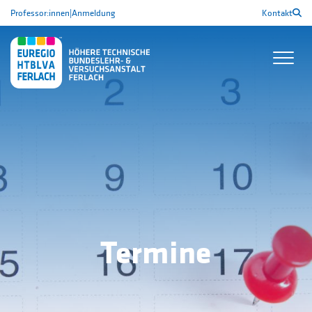
Professor:innen
|
Anmeldung
Kontakt
Termine