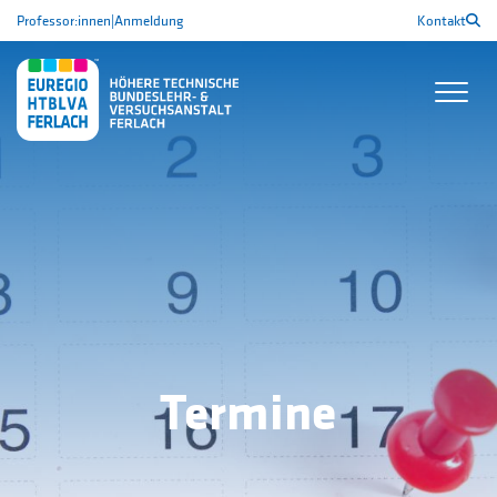
Professor:innen
|
Anmeldung
Kontakt
Termine