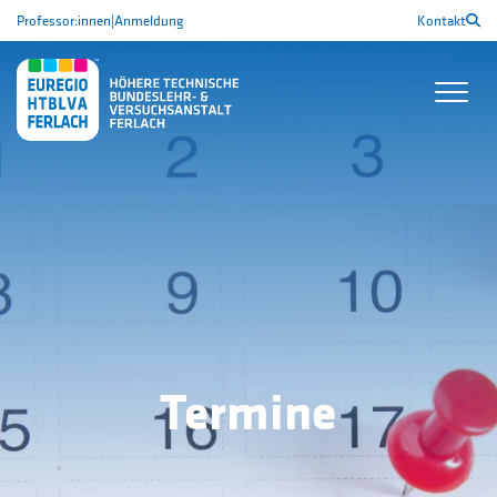
Professor:innen
|
Anmeldung
Kontakt
Termine