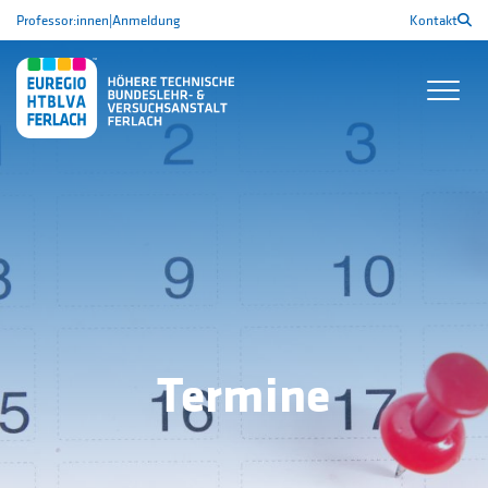
Professor:innen
|
Anmeldung
Kontakt
Termine