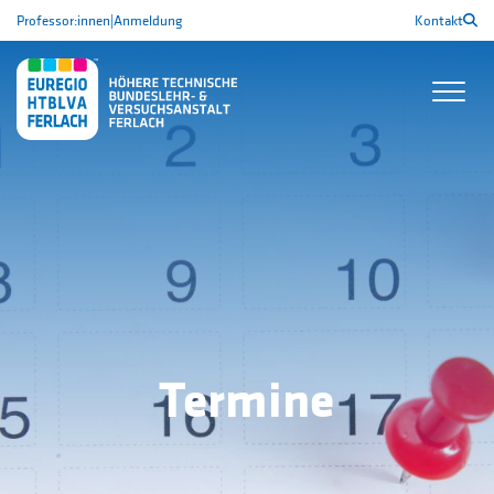
Professor:innen
|
Anmeldung
Kontakt
Termine