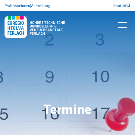
Professor:innen
|
Anmeldung
Kontakt
Termine