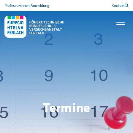
Professor:innen
|
Anmeldung
Kontakt
Termine