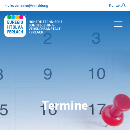
Professor:innen
|
Anmeldung
Kontakt
Termine