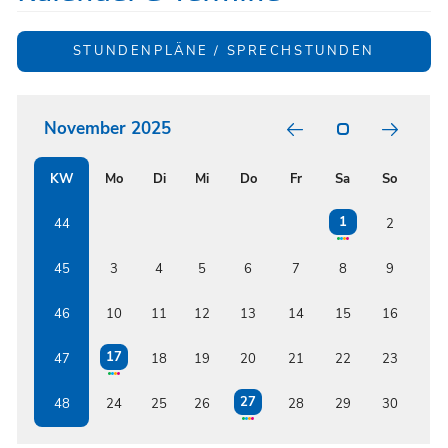
STUNDENPLÄNE / SPRECHSTUNDEN
POSITIV
GARTEN
RELATI
November 2025
BUNT
FORMS
BETWE
ISSF
KW
Mo
Di
Mi
Do
Fr
Sa
So
AND
RENOW
AUSTRI
1
44
2
EDUCAT
INSTIT
45
3
4
5
6
7
8
9
46
10
11
12
13
14
15
16
17
47
18
19
20
21
22
23
27
48
24
25
26
28
29
30