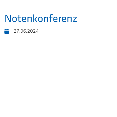
Notenkonferenz
KOOPERA
27.06.2024
ZWISCHE
HTL
FERLACH
UND
MITTELS