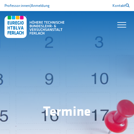
Professor:innen
|
Anmeldung
Kontakt
Termine