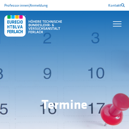
Professor:innen
|
Anmeldung
Kontakt
Termine