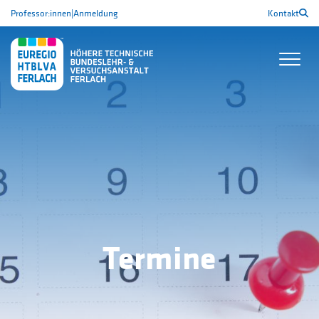
Professor:innen
|
Anmeldung
Kontakt
Termine