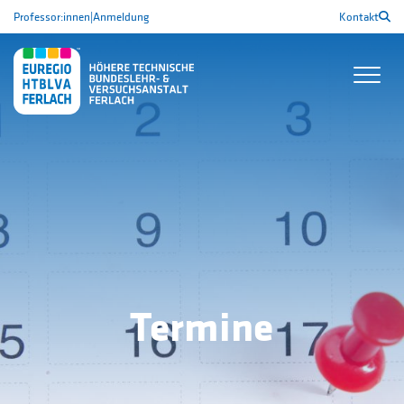
Professor:innen
|
Anmeldung
Kontakt
Termine