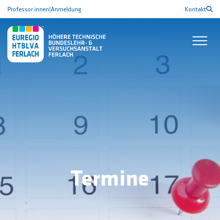
Professor:innen
|
Anmeldung
Kontakt
Termine