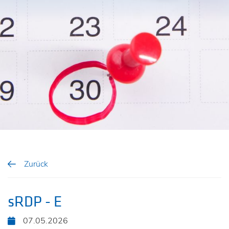
Zurück
sRDP - E
07.05.2026