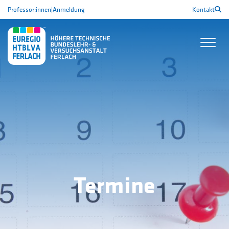
Professor:innen
|
Anmeldung
Kontakt
Termine