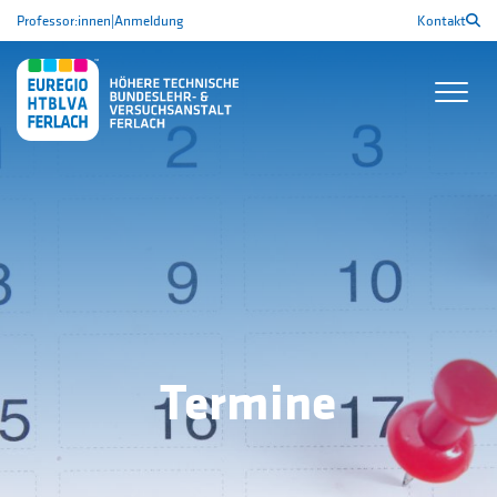
Professor:innen
|
Anmeldung
Kontakt
Termine