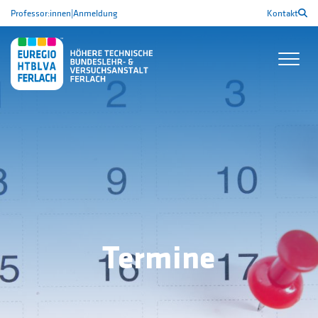
Professor:innen
|
Anmeldung
Kontakt
Termine