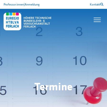
Professor:innen
|
Anmeldung
Kontakt
Termine