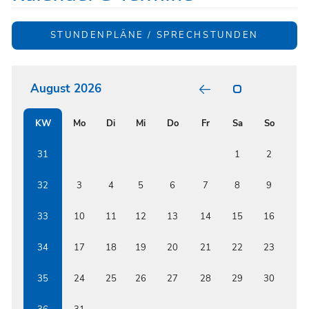
STUNDENPLÄNE / SPRECHSTUNDEN
August 2026
POSITIV
GARTEN
RELATI
KW
Mo
Di
Mi
Do
Fr
Sa
So
BUNT
FORMS
BETWE
ISSF
31
1
2
AND
RENOW
AUSTRI
32
3
4
5
6
7
8
9
EDUCAT
INSTIT
33
10
11
12
13
14
15
16
34
17
18
19
20
21
22
23
35
24
25
26
27
28
29
30