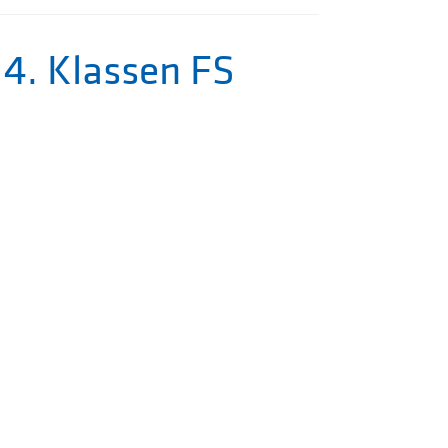
4. Klassen FS
BESUCH
DES
TION
KINDER
N
KUNTER
CHULEN