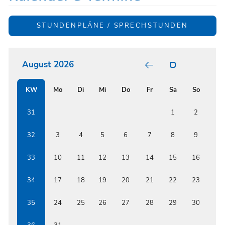
STUNDENPLÄNE / SPRECHSTUNDEN
August 2026
POSITIV
GARTEN
RELATI
KW
Mo
Di
Mi
Do
Fr
Sa
So
BUNT
FORMS
BETWE
ISSF
31
1
2
AND
RENOW
AUSTRI
32
3
4
5
6
7
8
9
EDUCAT
INSTIT
33
10
11
12
13
14
15
16
34
17
18
19
20
21
22
23
35
24
25
26
27
28
29
30