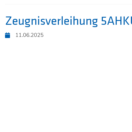
Zeugnisverleihung 5AH
11.06.2025
KOOPERA
ZWISCHE
HTL
FERLACH
UND
MITTELS