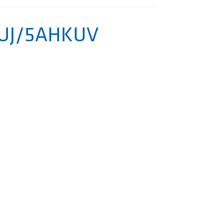
KUJ/5AHKUV
BESUCH
DES
TION
KINDER
N
KUNTER
CHULEN