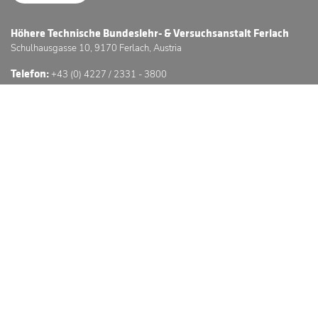
Höhere Technische Bundeslehr- & Versuchsanstalt Ferlach
Schulhausgasse 10, 9170 Ferlach, Austria
Telefon:
+43 (0) 4227 / 2331 - 3800
E-Mail:
office@htl-ferlach.at
Schwerpunkte
Anmeldung
Stundenpläne
Sprechstunden
3D Schulführung
© Höhere Technische Bundeslehr- & Versuchsanstalt Ferlach
Website © by GC -
GÖSSERINGER.
Impressum
Datenschutzerklärung