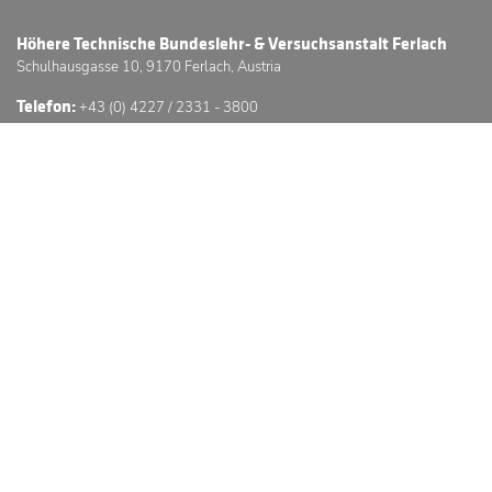
Höhere Technische Bundeslehr- & Versuchsanstalt Ferlach
Schulhausgasse 10, 9170 Ferlach, Austria
Telefon:
+43 (0) 4227 / 2331 - 3800
E-Mail:
office@htl-ferlach.at
Schwerpunkte
Anmeldung
Stundenpläne
Sprechstunden
3D Schulführung
© Höhere Technische Bundeslehr- & Versuchsanstalt Ferlach
Website © by GC -
GÖSSERINGER.
Impressum
Datenschutzerklärung