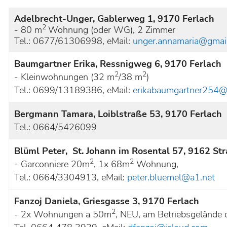
Adelbrecht-Unger, Gablerweg 1, 9170 Ferlach
2
- 80 m
Wohnung (oder WG), 2 Zimmer
Tel.: 0677/61306998, eMail:
unger.annamaria@gmai
Baumgartner Erika, Ressnigweg 6, 9170 Ferlach
2
2
- Kleinwohnungen (32 m
/38 m
)
Tel.: 0699/13189386, eMail:
erikabaumgartner254@
Bergmann Tamara, Loiblstraße 53, 9170 Ferlach
Tel.: 0664/5426099
Blüml Peter, St. Johann im Rosental 57, 9162 Str
2
2
- Garconniere 20m
, 1x 68m
Wohnung,
Tel.: 0664/3304913, eMail:
peter.bluemel@a1.net
Fanzoj Daniela, Griesgasse 3, 9170 Ferlach
2
- 2x Wohnungen a 50m
, NEU, am Betriebsgelände 