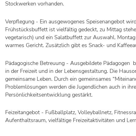
Stockwerken vorhanden.
Verpflegung - Ein ausgewogenes Speisenangebot wird t
Frühstücksbuffett ist vielfältig gedeckt, zu Mittag st
vegetarisch) und ein Salatbuffett zur Auswahl. Monta
warmes Gericht. Zusätzlich gibt es Snack- und Kaffeea
Pädagogische Betreuung - Ausgebildete Pädagogen beg
in der Freizeit und in der Lebensgestaltung. Die Haus
gemeinsame Leben. Durch ein gemeinsames “Miteinande
Problemlösungen werden die Jugendlichen auch in ihr
Persönlichkeitsentwicklung gestärkt.
Feizeitangebot - Fußballplatz, Volleyballnetz, Fitnessr
Aufenthaltsraum, vielfältige Freizeitaktivitäten und Le