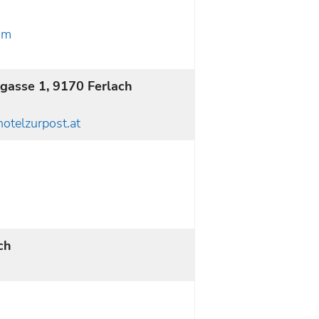
om
gasse 1, 9170 Ferlach
otelzurpost.at
ch