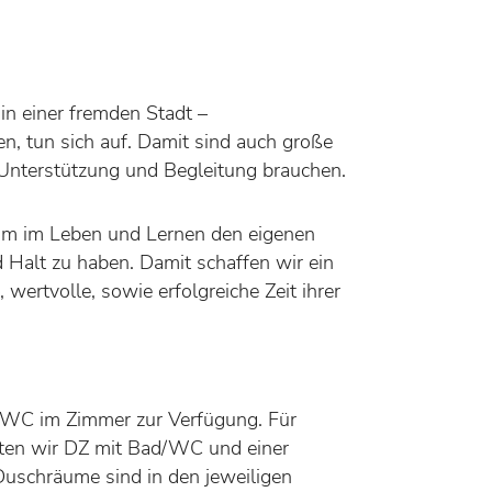
in einer fremden Stadt –
en, tun sich auf. Damit sind auch große
Unterstützung und Begleitung brauchen.
BESUCH
 um im Leben und Lernen den eigenen
DES
TION
KINDER
N
 Halt zu haben. Damit schaffen wir ein
KUNTER
ertvolle, sowie erfolgreiche Zeit ihrer
CHULEN
/WC im Zimmer zur Verfügung. Für
eten wir DZ mit Bad/WC und einer
uschräume sind in den jeweiligen