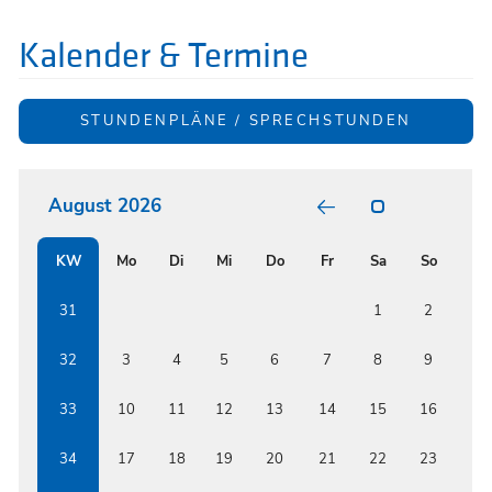
Kalender & Termine
STUNDENPLÄNE / SPRECHSTUNDEN
August 2026
POSITIV
GARTEN
RELATI
KW
Mo
Di
Mi
Do
Fr
Sa
So
BUNT
FORMS
BETWE
ISSF
31
1
2
AND
RENOW
AUSTRI
32
3
4
5
6
7
8
9
EDUCAT
INSTIT
33
10
11
12
13
14
15
16
34
17
18
19
20
21
22
23