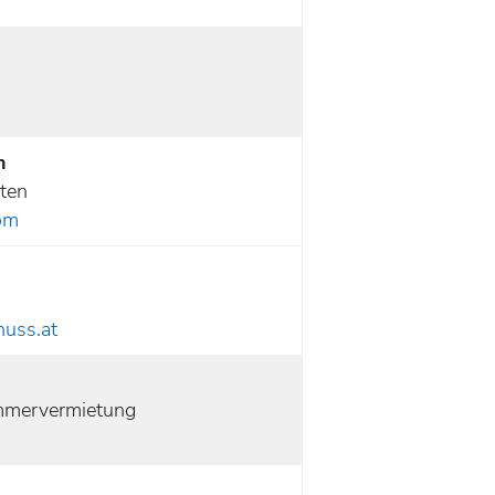
h
uten
om
huss.at
immervermietung