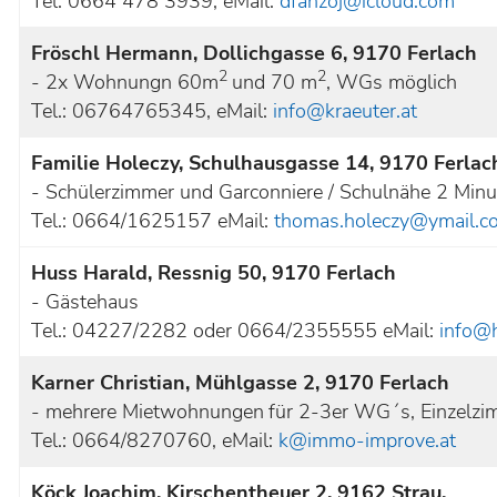
Tel. 0664 478 3939, eMail:
dfanzoj@icloud.com
Fröschl Hermann, Dollichgasse 6, 9170 Ferlach
2
2
- 2x Wohnungn 60m
und 70 m
, WGs möglich
Tel.: 06764765345, eMail:
info@kraeuter.at
Familie Holeczy, Schulhausgasse 14, 9170 Ferlac
- Schülerzimmer und Garconniere / Schulnähe 2 Min
Tel.: 0664/1625157 eMail:
thomas.holeczy@ymail.c
Huss Harald, Ressnig 50, 9170 Ferlach
- Gästehaus
Tel.: 04227/2282 oder 0664/2355555 eMail:
info@
Karner Christian, Mühlgasse 2, 9170 Ferlach
- mehrere Mietwohnungen
für 2-3er WG´s, Einzelz
Tel.: 0664/8270760, eMail:
k@immo-improve.at
Köck Joachim, Kirschentheuer 2, 9162 Strau,