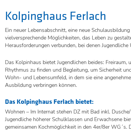
Kolpinghaus Ferlach
Ein neuer Lebensabschnitt, eine neue Schulausbildung 
vielversprechende Möglichkeiten, das Leben zu gestalt
Herausforderungen verbunden, bei denen Jugendliche 
Das Kolpinhaus bietet Jugendlichen beides: Freiraum,
KOOPERA
ZWISCHE
Rhythmus zu finden und Begleitung, um Sicherheit und
HTL
FERLACH
Wohn- und Lebensumfeld, in dem sie eine angenehme, w
UND
Ausbildung verbringen können.
MITTELS
Das Kolpinghaus Ferlach bietet:
Wohnen – Im Internat stehen DZ mit Bad inkl. Dusche
Jugendliche höherer Schulklassen und Erwachsene bi
gemeinsamen Kochmöglichkeit in den 4er/8er WG´s. D