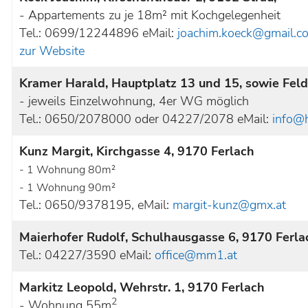
- Appartements zu je 18m² mit Kochgelegenheit
Tel.: 0699/12244896 eMail:
joachim.koeck@gmail.c
zur Website
Kramer Harald, Hauptplatz 13 und 15, sowie Feld
- jeweils Einzelwohnung, 4er WG möglich
Tel.: 0650/2078000 oder 04227/2078 eMail:
info@h
Kunz Margit, Kirchgasse 4, 9170 Ferlach
- 1 Wohnung 80m²
- 1 Wohnung 90m²
Tel.: 0650/9378195, eMail:
margit-kunz@gmx.at
Maierhofer Rudolf, Schulhausgasse 6, 9170 Ferla
Tel.: 04227/3590 eMail:
office@mm1.at
Markitz Leopold, Wehrstr. 1, 9170 Ferlach
2
- Wohnung 55m