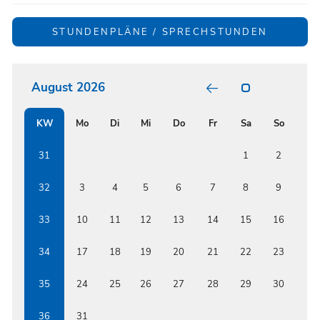
STUNDENPLÄNE / SPRECHSTUNDEN
August 2026
POSITIV
GARTEN
RELATI
KW
Mo
Di
Mi
Do
Fr
Sa
So
BUNT
FORMS
BETWE
ISSF
31
1
2
AND
RENOW
AUSTRI
32
3
4
5
6
7
8
9
EDUCAT
INSTIT
33
10
11
12
13
14
15
16
34
17
18
19
20
21
22
23
35
24
25
26
27
28
29
30
36
31