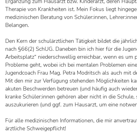
Ergänzung zum Hausarzt bzw. Kinderarzt, deren Haupt
Therapie von Krankheiten ist. Mein Fokus liegt hingeg
medizinischen Beratung von Schüler:innen, Lehrer:inne
Belangen.
Den Kern der schulärztlichen Tätigkeit bildet die jährli
KOOPERA
nach §66(2) SchUG. Daneben bin ich hier für die Jugen
ZWISCHE
HTL
Arbeitsplatz“ niederschwellig erreichbar, wenn es um
FERLACH
Probleme geht, wobei ich bei mentalen Problemen ei
UND
MITTELS
Jugendcoach Frau Mag. Petra Modritsch als auch mit d
Mit den mir zur Verfügung stehenden Möglichkeiten kan
akuten Beschwerden betreuen (und häufig auch wieder 
kranke Schüler:innen gehören aber nicht in die Schule
auszukurieren (und ggf. zum Hausarzt, um eine notwend
Für alle medizinischen Informationen, die mir anvertrau
ärztliche Schweigepflicht!