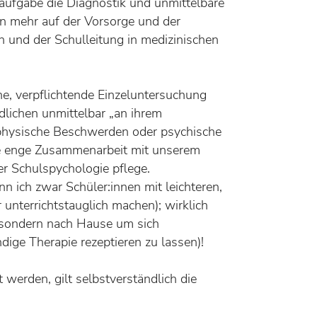
aufgabe die Diagnostik und unmittelbare
en mehr auf der Vorsorge und der
n und der Schulleitung in medizinischen
BESUCH
che, verpflichtende Einzeluntersuchung
DES
TION
dlichen unmittelbar „an ihrem
KINDER
N
KUNTER
 physische Beschwerden oder psychische
ne enge Zusammenarbeit mit unserem
CHULEN
er Schulspychologie pflege.
n ich zwar Schüler:innen mit leichteren,
unterrichtstauglich machen); wirklich
, sondern nach Hause um sich
ige Therapie rezeptieren zu lassen)!
t werden, gilt selbstverständlich die