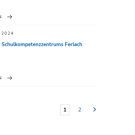
N
 2024
s Schulkompetenzzentrums Ferlach
N
1
2