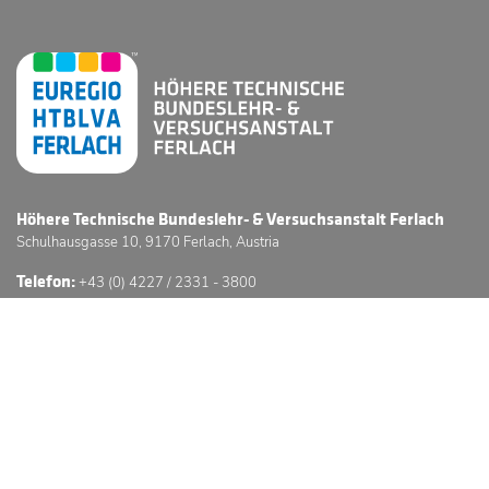
Höhere Technische Bundeslehr- & Versuchsanstalt Ferlach
Schulhausgasse 10, 9170 Ferlach, Austria
Telefon:
+43 (0) 4227 / 2331 - 3800
E-Mail:
office@htl-ferlach.at
Schwerpunkte
Anmeldung
Stundenpläne
Sprechstunden
3D Schulführung