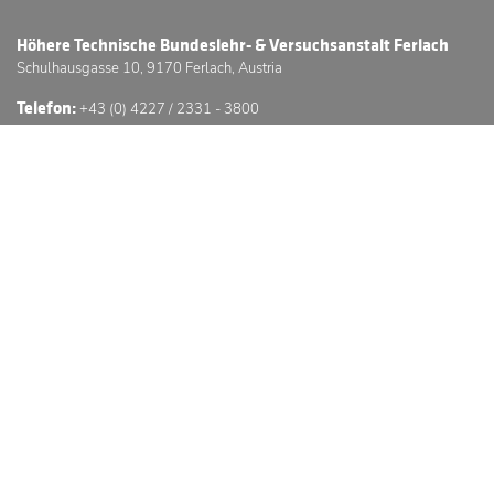
Höhere Technische Bundeslehr- & Versuchsanstalt Ferlach
Schulhausgasse 10, 9170 Ferlach, Austria
Telefon:
+43 (0) 4227 / 2331 - 3800
E-Mail:
office@htl-ferlach.at
Schwerpunkte
Anmeldung
Stundenpläne
Sprechstunden
3D Schulführung
© Höhere Technische Bundeslehr- & Versuchsanstalt Ferlach
Website © by GC -
GÖSSERINGER.
Impressum
Datenschutzerklärung