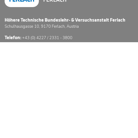
Höhere Technische Bundeslehr- & Versuchsanstalt Ferlach
Schulhausgasse 10, 9170 Ferlach, Austria
Telefon:
+43 (0) 4227 / 2331 - 3800
E-Mail:
office@htl-ferlach.at
Schwerpunkte
Anmeldung
Stundenpläne
Sprechstunden
3D Schulführung
© Höhere Technische Bundeslehr- & Versuchsanstalt Ferlach
Website © by GC -
GÖSSERINGER.