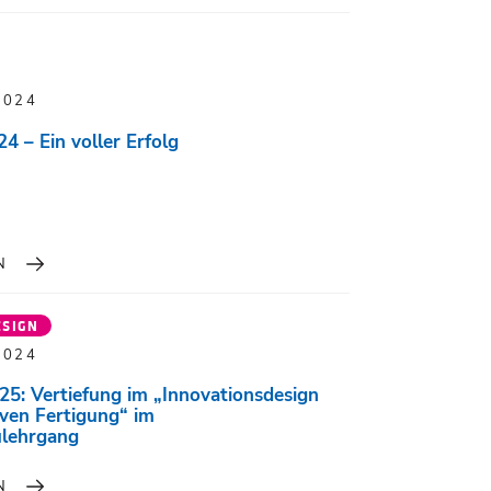
2024
 – Ein voller Erfolg
N
ESIGN
2024
5: Vertiefung im „Innovationsdesign
iven Fertigung“ im
ulehrgang
N