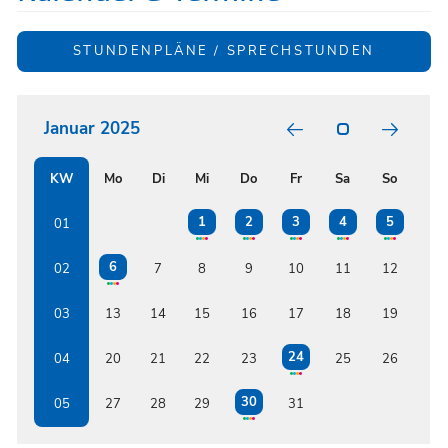
STUNDENPLÄNE / SPRECHSTUNDEN
Januar 2025
KW
Mo
Di
Mi
Do
Fr
Sa
So
1
2
3
4
5
01
6
02
7
8
9
10
11
12
03
13
14
15
16
17
18
19
24
04
20
21
22
23
25
26
30
05
27
28
29
31