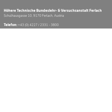
Höhere Technische Bundeslehr- & Versuchsanstalt Ferlach
Schulhausgasse 10, 9170 Ferlach, Austria
Telefon:
+43 (0) 4227 / 2331 - 3800
E-Mail:
office@htl-ferlach.at
Schwerpunkte
Anmeldung
Stundenpläne
Sprechstunden
3D Schulführung
© Höhere Technische Bundeslehr- & Versuchsanstalt Ferlach
Website © by GC -
GÖSSERINGER.
Impressum
Datenschutzerklärung