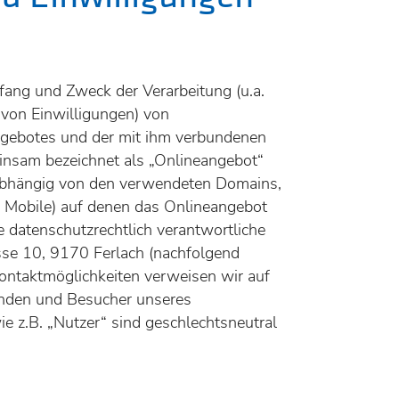
BESUCH
fang und Zweck der Verarbeitung (u.a.
DES
TION
KINDER
von Einwilligungen) von
N
KUNTER
gebotes und der mit ihm verbundenen
insam bezeichnet als „Onlineangebot“
CHULEN
unabhängig von den verwendeten Domains,
r Mobile) auf denen das Onlineangebot
 datenschutzrechtlich verantwortliche
se 10, 9170 Ferlach (nachfolgend
 Kontaktmöglichkeiten verweisen wir auf
unden und Besucher unseres
ie z.B. „Nutzer“ sind geschlechtsneutral