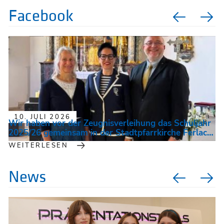
Facebook
10. JULI 2026
Wir haben vor der Zeugnisverleihung das Schuljahr
2025/26 gemeinsam in der Stadtpfarrkirche Ferlach
beendet. Direktorin Bergmoser,...
WEITERLESEN
News