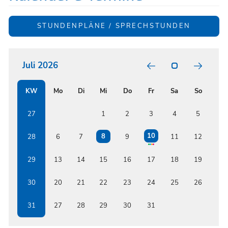
STUNDENPLÄNE / SPRECHSTUNDEN
POSITIV
GARTEN
RELATI
Juli 2026
BUNT
FORMS
BETWE
ISSF
KW
Mo
Di
Mi
Do
Fr
Sa
So
AND
RENOW
AUSTRI
27
1
2
3
4
5
EDUCAT
INSTIT
10
8
28
6
7
9
11
12
29
13
14
15
16
17
18
19
30
20
21
22
23
24
25
26
31
27
28
29
30
31