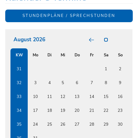
STUNDENPLÄNE / SPRECHSTUNDEN
August 2026
POSITIV
GARTEN
RELATI
KW
Mo
Di
Mi
Do
Fr
Sa
So
BUNT
FORMS
BETWE
ISSF
31
1
2
AND
RENOW
AUSTRI
32
3
4
5
6
7
8
9
EDUCAT
INSTIT
33
10
11
12
13
14
15
16
34
17
18
19
20
21
22
23
35
24
25
26
27
28
29
30