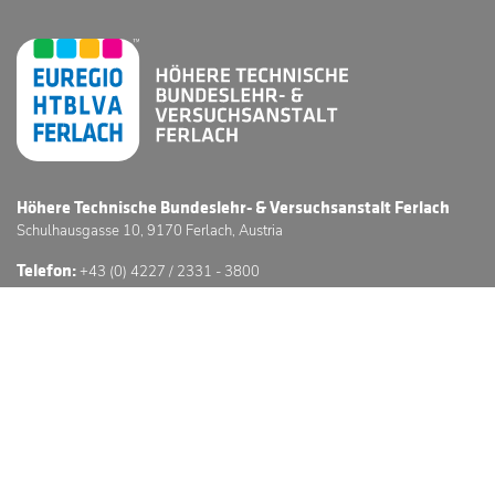
Höhere Technische Bundeslehr- & Versuchsanstalt Ferlach
Schulhausgasse 10, 9170 Ferlach, Austria
Telefon:
+43 (0) 4227 / 2331 - 3800
E-Mail:
office@htl-ferlach.at
Schwerpunkte
Anmeldung
Stundenpläne
Sprechstunden
3D Schulführung