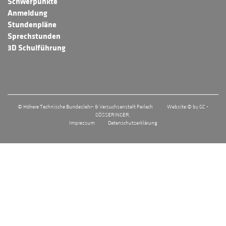
Schwerpunkte
Anmeldung
Stundenpläne
Sprechstunden
3D Schulführung
© Höhere Technische Bundeslehr- & Versuchsanstalt Ferlach
Website © by GC -
GÖSSERINGER.
Impressum
Datenschutzerklärung